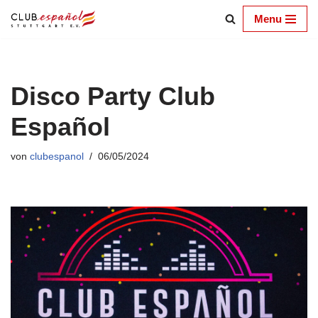
Menu
Zum
Inhalt
springen
Disco Party Club
Español
von
clubespanol
06/05/2024